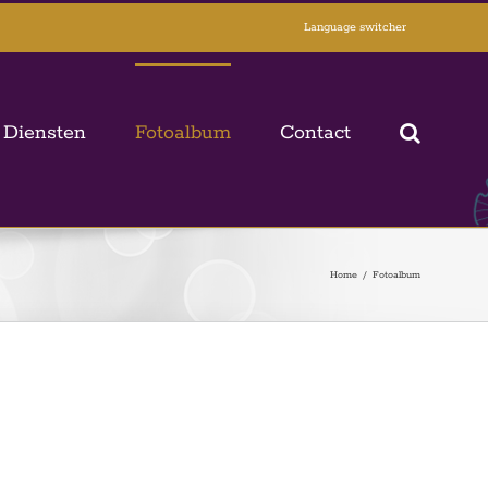
Language switcher
 Diensten
Fotoalbum
Contact
Home
/
Fotoalbum