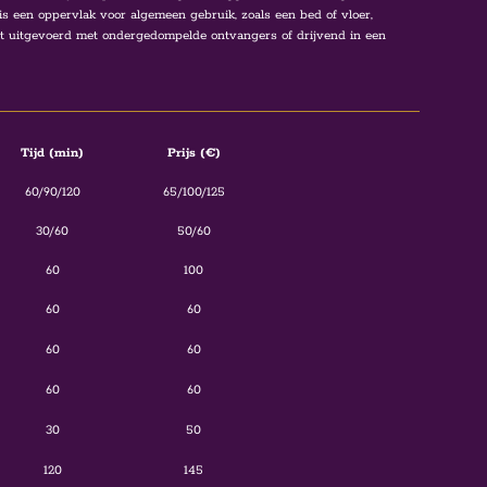
s een oppervlak voor algemeen gebruik, zoals een bed of vloer,
t uitgevoerd met ondergedompelde ontvangers of drijvend in een
Tijd (min)
Prijs (€)
60/90/120
65/100/125
30/60
50/60
60
100
60
60
60
60
60
60
30
50
120
145