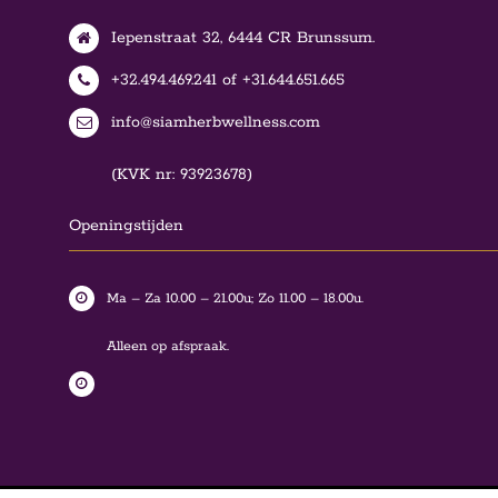
Iepenstraat 32, 6444 CR Brunssum.
+32.494.469.241 of +31.644.651.665
info@siamherbwellness.com
(KVK nr: 93923678)
Openingstijden
Ma – Za 10.00 – 21.00u; Zo 11.00 – 18.00u.
Alleen op afspraak.